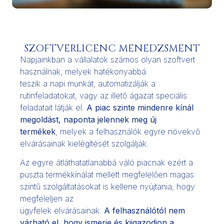
SZOFTVERLICENC MENEDZSMENT
Napjainkban a vállalatok számos olyan szoftvert
használnak, melyek hatékonyabbá
teszik a napi munkát, automatizálják a
rutinfeladatokat, vagy az illető ágazat speciális
feladatait látják el.
A piac szinte mindenre kínál
megoldást, naponta jelennek meg új
termékek
, melyek a felhasználók egyre növekvő
elvárásainak kielégítését szolgálják.
Az egyre átláthatatlanabbá váló piacnak ezért a
puszta termékkínálat mellett megfelelően magas
szintű szolgáltatásokat is kellene nyújtania, hogy
megfeleljen az
ügyfelek elvárásainak.
A felhasználótól nem
várható el, hogy ismerje és kiigazodjon a