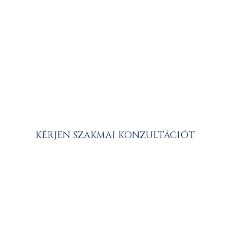
SOFTWARE
ASSET MANAGEMENT
Szoftvereszköz gazdálkodás – spóroljon
szoftverein SAM szolgáltatásunkkal
KÉRJEN SZAKMAI KONZULTÁCIÓT