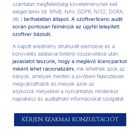
számtalan megfelelőségi követelménynek kell
eleget tenni (ld. MNB, NAV, GDPR, NIS2, DORA,
stb.)
tarthatatlan állapot.
A szoftverlicenc audit
során pontosan felmérjük az ügyfél telepített
szoftver bázisát.
A kapott eredmény strukturált elemzése és a
könyvelés adataival történő összevetése után,
javaslatot teszünk, hogy a meglévő licencparkot
miként lehet racionalizálni
, mik lehetnek azok az
irányok, amelyek mentén a jövőbeni fejlesztések
megvalósíthatók és melyek azok az
eszközök melyekkel a nyilvántartás mindenkor
naprakész és auditálható információkat szolgáltat.
KÉRJEN SZAKMAI KONZULTÁCIÓT