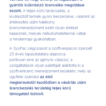
gyártók különböző licencelési megoldásai
között.
A teljes körű tanácsadás, a
kiválasztott termék gyors beszerzése, valamint az
értékesítés utáni hatékony
licencmenedzsment ezért olyan értéket
képeznek, melyek nélkülözhetetlenné váltak
a mindennapi gyakorlatban.
A SysPac cégcsoport a szoftverpiacon szerzett
25 éves tapasztalatára alapozva,
pontosan erre az igényre válaszul, a
szolgáltatások olyan palettáját alakította ki a
szoftverlicenc menedzsment területén, mely az
ügyfelei számára
az első
megkereséstől kezdődően a vásárlás utáni
licenckezelés területéig teljes körű
támogatást biztosít.