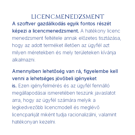
LICENCMENEDZSMENT
A szoftver gazdálkodás egyik fontos részét
képezi a licencmenedzsment.
A hatékony licenc
menedzsment feltétele annak előzetes tisztázása,
hogy az adott terméket illetően az ügyfél azt
milyen méretekben és mely területeken kívánja
alkalmazni.
Amennyiben lehetőség van rá, figyelembe kell
venni a lehetséges jövőbeli igényeket
is.
Ezen igényfelmérés és az ügyfél fennálló
megállapodásai ismeretében teszünk javaslatot
arra, hogy az ügyfél számára melyik a
legkedvezőbb licencmodell és meglévő
licencparkját miként tudja racionalizálni, valamint
hatékonyan kezelni.