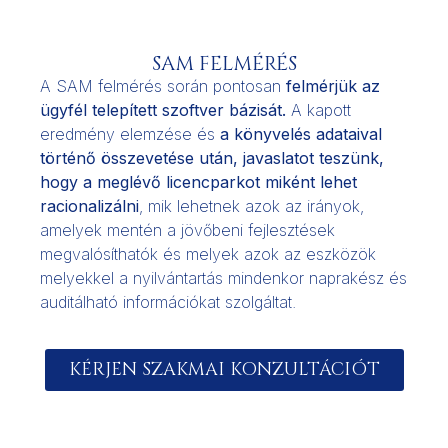
SAM FELMÉRÉS
A SAM felmérés során pontosan
felmérjük az
ügyfél telepített szoftver bázisát.
A kapott
eredmény elemzése és
a könyvelés adataival
történő összevetése után, javaslatot teszünk,
hogy a meglévő licencparkot miként lehet
racionalizálni
, mik lehetnek azok az irányok,
amelyek mentén a jövőbeni fejlesztések
megvalósíthatók és melyek azok az eszközök
melyekkel a nyilvántartás mindenkor naprakész és
auditálható információkat szolgáltat.
KÉRJEN SZAKMAI KONZULTÁCIÓT