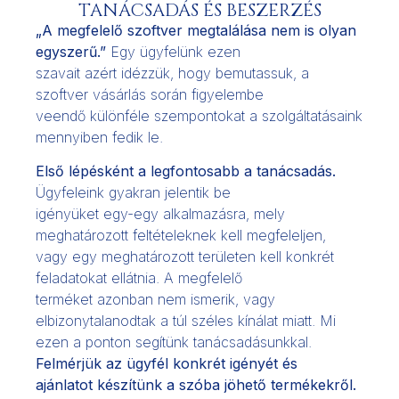
TANÁCSADÁS ÉS BESZERZÉS
„A megfelelő szoftver megtalálása nem is olyan
egyszerű.”
Egy ügyfelünk ezen
szavait azért idézzük, hogy bemutassuk, a
szoftver vásárlás során figyelembe
veendő különféle szempontokat a szolgáltatásaink
mennyiben fedik le.
Első lépésként a legfontosabb a tanácsadás.
Ügyfeleink gyakran jelentik be
igényüket egy-egy alkalmazásra, mely
meghatározott feltételeknek kell megfeleljen,
vagy egy meghatározott területen kell konkrét
feladatokat ellátnia. A megfelelő
terméket azonban nem ismerik, vagy
elbizonytalanodtak a túl széles kínálat miatt. Mi
ezen a ponton segítünk tanácsadásunkkal.
Felmérjük az ügyfél konkrét igényét és
ajánlatot készítünk a szóba jöhető termékekről.