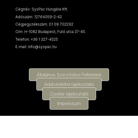
Cégnév: SysPac Hungária Kft.
Adószám: 12764059-2-42
Cégjegyzékszám: 01 09 702292
Cím: H-1082 Budapest, Futó utca 37-45.
Telefon: +36 1 327-4525
E-mail: info@syspac.hu
Általános Szerződési Feltételek
Adatvédelmi tájékoztató
Cookie tájékoztató
Impressum